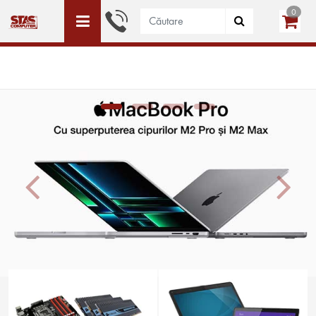
0
ACEST SITE ESTE DEDICAT DOAR PERSOANELE JURIDICE
WISHLIST (0)
LOGIN
CREEAZĂ CONT