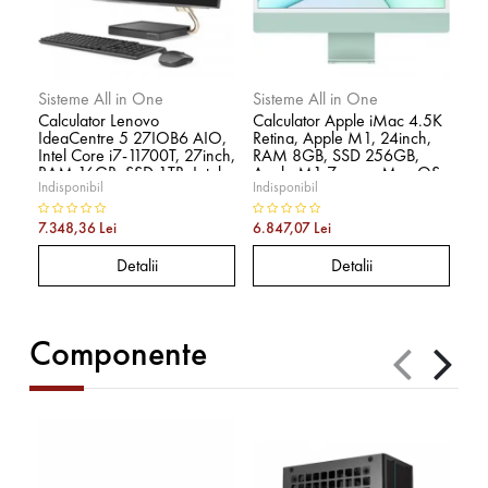
Sisteme All in One
Sisteme All in One
Si
Calculator Lenovo
Calculator Apple iMac 4.5K
Cal
IdeaCentre 5 27IOB6 AIO,
Retina, Apple M1, 24inch,
AI
Intel Core i7-11700T, 27inch,
RAM 8GB, SSD 256GB,
27
RAM 16GB, SSD 1TB, Intel
Apple M1 7-core, Mac OS
HD
Indisponibil
Indisponibil
Ind
UHD Graphics 750,
Big Sur, Green
nV
Windows 11, Stormy Grey
2G
7.348,36 Lei
6.847,07 Lei
7.8
Detalii
Detalii
Componente