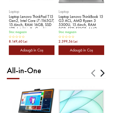
Laptop
Laptop
La
Laptop Lenovo ThinkPad T15
Laptop Lenovo ThinkBook 15
La
Gen2, Intel Core i7-1165G7,
G3 ACL, AMD Ryzen 3
In
15.6inch, RAM 16GB, SSD
5300U, 15.6inch, RAM
15
1TB, Intel Iris Xe Graphics,
8GB, SSD 512GB, AMD
512
Stoc magazin
Stoc magazin
Sto
Windows 10 Pro, Black
Radeon RX Vega 6, No OS,
Gr
Mineral Gray
Bl
8.149,60 Lei
2.399,56 Lei
3.1
Adaugă în Coş
Adaugă în Coş
All-in-One