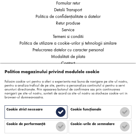
Formular retur
Detalii Transport
Politica de confidențialitate a datelor
Retur produse
Service
Termeni si conditii
Politica de utilizare a cookie-urilor și tehnologii similare
Prelucrarea datelor cu caracter personal
Modalitati de plata
Contact
ANPC
Politica magazinului privind modulele cookie
SOL
Folosim cookie-uri pentru a oferi o experienta mai buna de navigare pe site-ul nostru,
pentru a analiza traficul de pe site, pentru a personaliza continutul si pentru a servi
anunturi directionate. Prin apasarea butonul de confirmare sau prin continuarea
navigarii pe site-ul nostru, sunteti de acord ca site-ul nostru sa stocheze cookie-uri in
browser-ul dumneavoastra.
Cookie strict necesare
Cookie funcţionale
Cookie de performanţă
Cookie-urile de semnalare