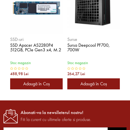
SSD-uri
Surse
SS
SSD Apacer AS2280P4
Sursa Deepcool PF700,
SS
512GB, PCIe Gen3 x4, M.2
700W
51
M.
Stoc magazin
Stoc magazin
Sto
488,98 Lei
264,27 Lei
788
Adaugă în Coş
Adaugă în Coş
Abonati-va la newslleterul nostru!
Fiti la curent cu ultimele oferte si produse.