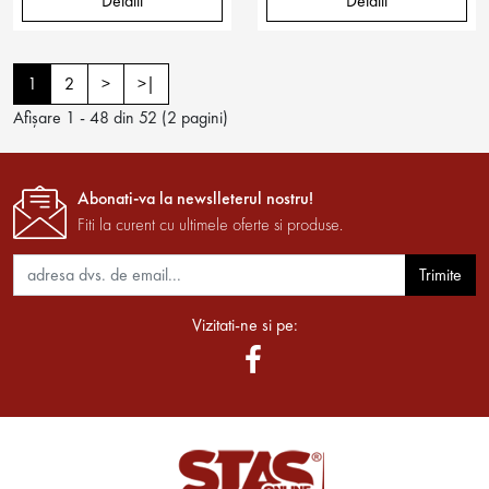
Detalii
Detalii
1
2
>
>|
Afişare 1 - 48 din 52 (2 pagini)
Abonati-va la newslleterul nostru!
Fiti la curent cu ultimele oferte si produse.
Trimite
Vizitati-ne si pe: