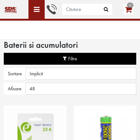
0
ACEST SITE ESTE DEDICAT DOAR PERSOANELE JURIDICE
WISHLIST (0)
LOGIN
CREEAZĂ CONT
Baterii si acumulatori
Filtre
Sortare
Afisare