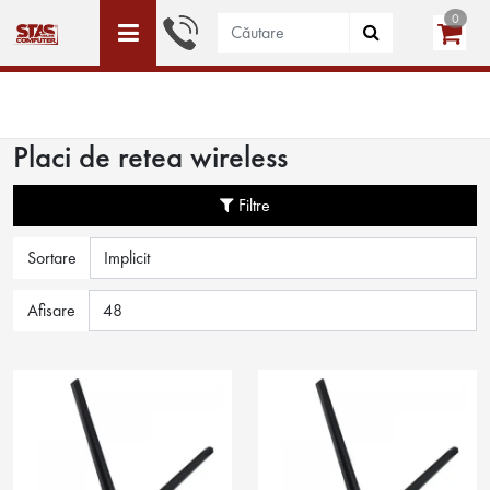
0
ACEST SITE ESTE DEDICAT DOAR PERSOANELE JURIDICE
WISHLIST (0)
LOGIN
CREEAZĂ CONT
Placi de retea wireless
Filtre
Sortare
Afisare