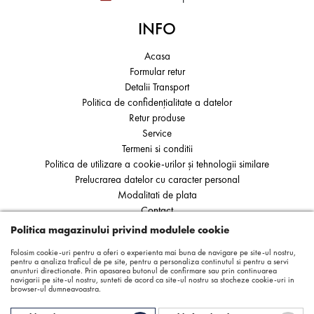
INFO
Acasa
Formular retur
Detalii Transport
Politica de confidențialitate a datelor
Retur produse
Service
Termeni si conditii
Politica de utilizare a cookie-urilor și tehnologii similare
Prelucrarea datelor cu caracter personal
Modalitati de plata
Contact
ANPC
Politica magazinului privind modulele cookie
SOL
Folosim cookie-uri pentru a oferi o experienta mai buna de navigare pe site-ul nostru,
pentru a analiza traficul de pe site, pentru a personaliza continutul si pentru a servi
anunturi directionate. Prin apasarea butonul de confirmare sau prin continuarea
navigarii pe site-ul nostru, sunteti de acord ca site-ul nostru sa stocheze cookie-uri in
browser-ul dumneavoastra.