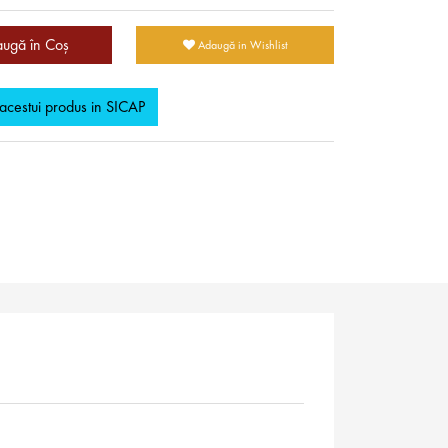
ugă în Coş
Adaugă in Wishlist
 acestui produs in SICAP