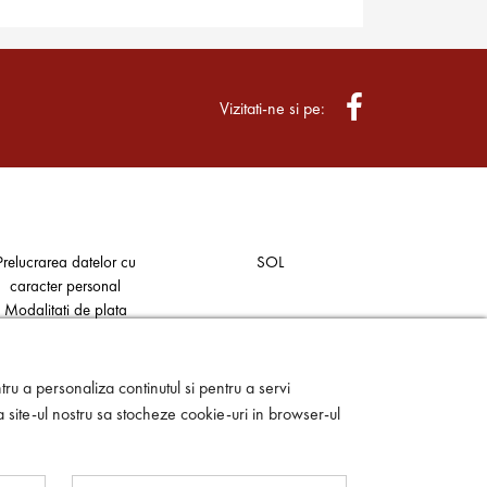
Vizitati-ne si pe:
Prelucrarea datelor cu
SOL
caracter personal
Modalitati de plata
Contact
ANPC
ru a personaliza continutul si pentru a servi
a site-ul nostru sa stocheze cookie-uri in browser-ul