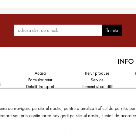
Trimite
INFO
Acasa
Retur produse
Formular retur
Service
i
Detalii Transport
Termeni si conditii
Politica de confidențialitate a
Politica de utilizare a cookie-
datelor
urilor și tehnologii similare
a,
na de navigare pe site-ul nostru, pentru a analiza traficul de pe site, pent
rmare sau prin continuarea navigarii pe site-ul nostru, sunteti de acord c