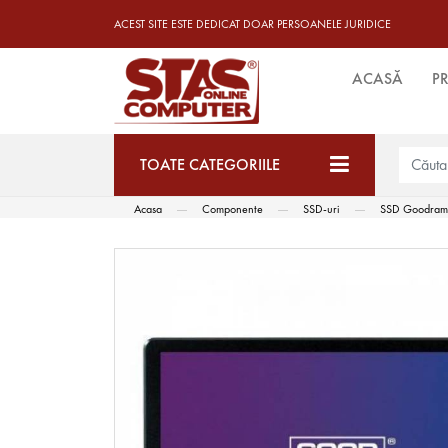
ACEST SITE ESTE DEDICAT DOAR PERSOANELE JURIDICE
ACASĂ
P
TOATE CATEGORIILE
Acasa
Componente
SSD-uri
SSD Goodram 