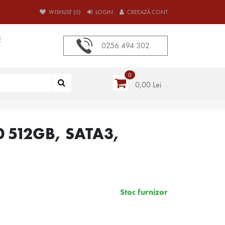
WISHLIST (0)
LOGIN
CREEAZĂ CONT
E
0256 494 302
0
0,00 Lei
 512GB, SATA3,
Stoc furnizor