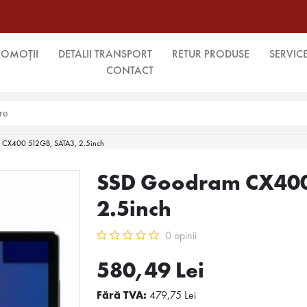
ROMOȚII
DETALII TRANSPORT
RETUR PRODUSE
SERVIC
CONTACT
CX400 512GB, SATA3, 2.5inch
SSD Goodram CX400
2.5inch
0 opinii
580,49 Lei
Fără TVA:
479,75 Lei