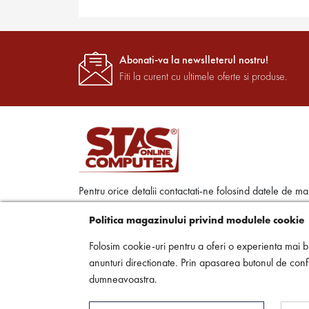
Abonati-va la newslleterul nostru!
Fiti la curent cu ultimele oferte si produse.
Pentru orice detalii contactati-ne folosind datele de ma
jos:
Politica magazinului privind modulele cookie
Str. Ciprian Porumbescu, Nr. 86 300489 Timisoar
Folosim cookie-uri pentru a oferi o experienta mai bu
Timis
anunturi directionate. Prin apasarea butonul de confi
0256 494 302
dumneavoastra.
office@stascomputer.ro