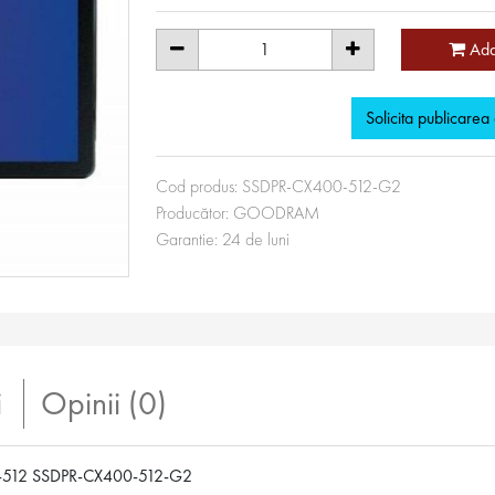
Ada
Solicita publicarea
Cod produs:
SSDPR-CX400-512-G2
Producător:
GOODRAM
Garantie:
24
de luni
i
Opinii (0)
512 SSDPR-CX400-512-G2