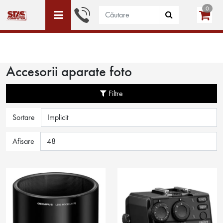
0
ACEST SITE ESTE DEDICAT DOAR PERSOANELE JURIDICE
WISHLIST (0)
LOGIN
CREEAZĂ CONT
Accesorii aparate foto
Filtre
Sortare
Afisare