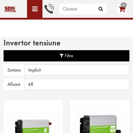
0
ACEST SITE ESTE DEDICAT DOAR PERSOANELE JURIDICE
WISHLIST (0)
LOGIN
CREEAZĂ CONT
Invertor tensiune
Filtre
Sortare
Afisare