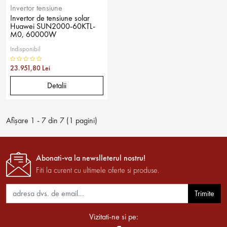
Invertor tensiune
Invertor de tensiune solar
Huawei SUN2000-60KTL-
M0, 60000W
Indisponibil
23.951,80 Lei
Detalii
Afişare 1 - 7 din 7 (1 pagini)
Abonati-va la newslleterul nostru!
Fiti la curent cu ultimele oferte si produse.
Trimite
Vizitati-ne si pe: