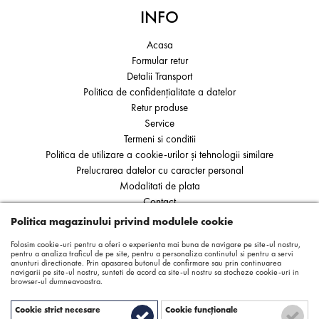
INFO
Acasa
Formular retur
Detalii Transport
Politica de confidențialitate a datelor
Retur produse
Service
Termeni si conditii
Politica de utilizare a cookie-urilor și tehnologii similare
Prelucrarea datelor cu caracter personal
Modalitati de plata
Contact
ANPC
Politica magazinului privind modulele cookie
SOL
Folosim cookie-uri pentru a oferi o experienta mai buna de navigare pe site-ul nostru,
pentru a analiza traficul de pe site, pentru a personaliza continutul si pentru a servi
anunturi directionate. Prin apasarea butonul de confirmare sau prin continuarea
navigarii pe site-ul nostru, sunteti de acord ca site-ul nostru sa stocheze cookie-uri in
browser-ul dumneavoastra.
Cookie strict necesare
Cookie funcţionale