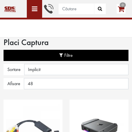
0
ACEST SITE ESTE DEDICAT DOAR PERSOANELE JURIDICE
WISHLIST (0)
LOGIN
CREEAZĂ CONT
Placi Captura
Filtre
Sortare
Afisare