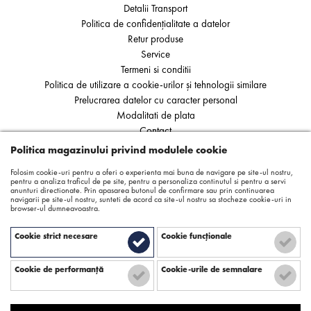
Detalii Transport
Politica de confidențialitate a datelor
Retur produse
Service
Termeni si conditii
Politica de utilizare a cookie-urilor și tehnologii similare
Prelucrarea datelor cu caracter personal
Modalitati de plata
Contact
ANPC
Politica magazinului privind modulele cookie
SOL
Folosim cookie-uri pentru a oferi o experienta mai buna de navigare pe site-ul nostru,
pentru a analiza traficul de pe site, pentru a personaliza continutul si pentru a servi
anunturi directionate. Prin apasarea butonul de confirmare sau prin continuarea
navigarii pe site-ul nostru, sunteti de acord ca site-ul nostru sa stocheze cookie-uri in
browser-ul dumneavoastra.
Cookie strict necesare
Cookie funcţionale
Cookie de performanţă
Cookie-urile de semnalare
Copyright © 2026 - StasOnline - Creare Site
by ITeXclusiv.ro
|