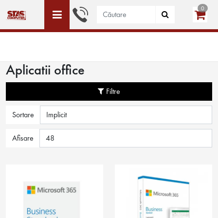
0
ACEST SITE ESTE DEDICAT DOAR PERSOANELE JURIDICE
WISHLIST (0)
LOGIN
CREEAZĂ CONT
Aplicatii office
Filtre
Sortare
Afisare