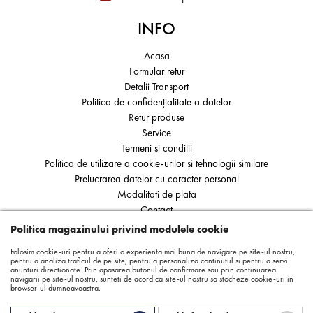
INFO
Acasa
Formular retur
Detalii Transport
Politica de confidențialitate a datelor
Retur produse
Service
Termeni si conditii
Politica de utilizare a cookie-urilor și tehnologii similare
Prelucrarea datelor cu caracter personal
Modalitati de plata
Contact
ANPC
Politica magazinului privind modulele cookie
SOL
Folosim cookie-uri pentru a oferi o experienta mai buna de navigare pe site-ul nostru,
pentru a analiza traficul de pe site, pentru a personaliza continutul si pentru a servi
anunturi directionate. Prin apasarea butonul de confirmare sau prin continuarea
navigarii pe site-ul nostru, sunteti de acord ca site-ul nostru sa stocheze cookie-uri in
browser-ul dumneavoastra.