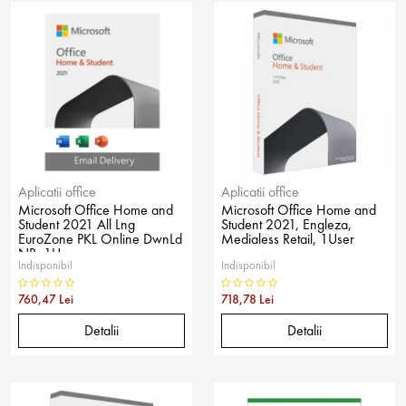
Aplicatii office
Aplicatii office
Microsoft Office Home and
Microsoft Office Home and
Student 2021 All Lng
Student 2021, Engleza,
EuroZone PKL Online DwnLd
Medialess Retail, 1User
NR, 1User
Indisponibil
Indisponibil
760,47 Lei
718,78 Lei
Detalii
Detalii