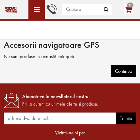
0
ACEST SITE ESTE DEDICAT DOAR PERSOANELE JURIDICE
WISHLIST (0)
LOGIN
CREEAZĂ CONT
Accesorii navigatoare GPS
Nu sunt produse în această categorie.
Continuă
Abonati-va la newslleterul nostru!
Fiti la curent cu ultimele oferte si produse.
Trimite
Vizitati-ne si pe: