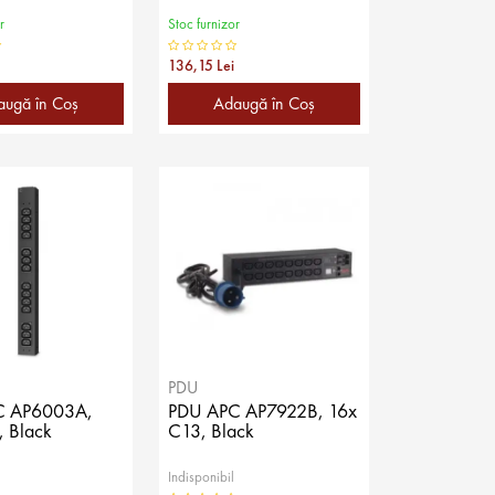
r
Stoc furnizor
136,15 Lei
augă în Coş
Adaugă în Coş
PDU
C AP6003A,
PDU APC AP7922B, 16x
, Black
C13, Black
Indisponibil