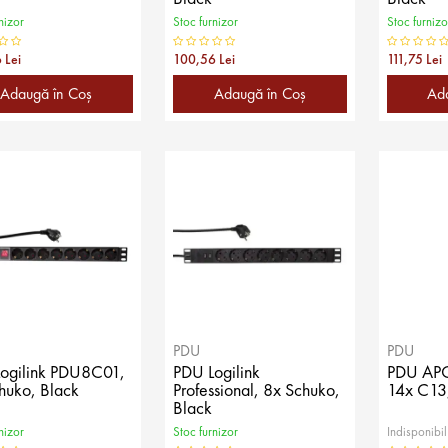
nizor
Stoc furnizor
Stoc furnizo
 Lei
100,56 Lei
111,75 Lei
Adaugă în Coş
Adaugă în Coş
Ad
PDU
PDU
ogilink PDU8C01,
PDU Logilink
PDU AP
huko, Black
Professional, 8x Schuko,
14x C13
Black
nizor
Stoc furnizor
Indisponibil