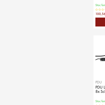
Stoc fur
100,56
PDU
PDU L
8x Sc
Stoc fur