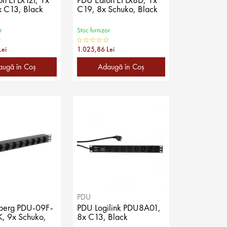
 C13, Black
C19, 8x Schuko, Black
r
Stoc furnizor
Lei
1.025,86 Lei
augă în Coş
Adaugă în Coş
PDU
berg PDU-09F-
PDU Logilink PDU8A01,
, 9x Schuko,
8x C13, Black