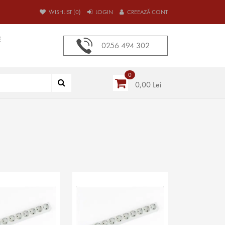
WISHLIST (0)
LOGIN
CREEAZĂ CONT
E
0256 494 302
0
0,00 Lei