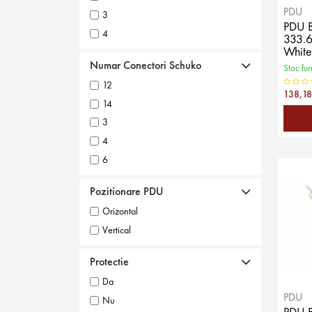
PDU
3
30
PDU 
4
36
333.6
White
6
8
Numar Conectori Schuko
Stoc fur
8
Nu
12
Nu
138,18
14
3
4
6
7
Pozitionare PDU
8
Orizontal
9
Vertical
Nu
Protectie
Da
PDU
Nu
PDU 