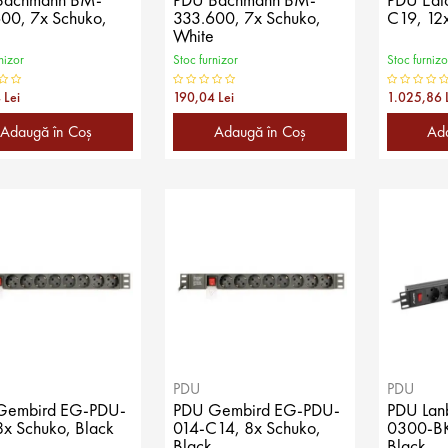
00, 7x Schuko,
333.600, 7x Schuko,
C19, 12x
White
nizor
Stoc furnizor
Stoc furnizo
 Lei
190,04 Lei
1.025,86 
Adaugă în Coş
Adaugă în Coş
Ad
PDU
PDU
Gembird EG-PDU-
PDU Gembird EG-PDU-
PDU Lan
8x Schuko, Black
014-C14, 8x Schuko,
0300-BK
Black
Black