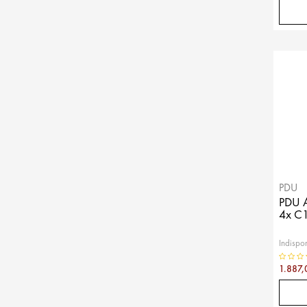
PDU
PDU A
4x C1
Indispon
1.887,