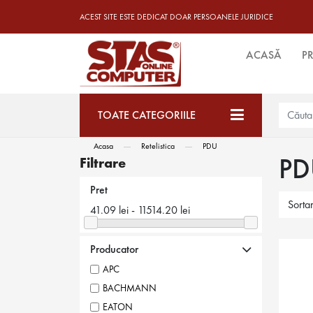
ACEST SITE ESTE DEDICAT DOAR PERSOANELE JURIDICE
ACASĂ
P
TOATE CATEGORIILE
Acasa
Retelistica
PDU
PD
Filtrare
Pret
Sorta
41.09 lei
-
11514.20 lei
Producator
APC
BACHMANN
EATON