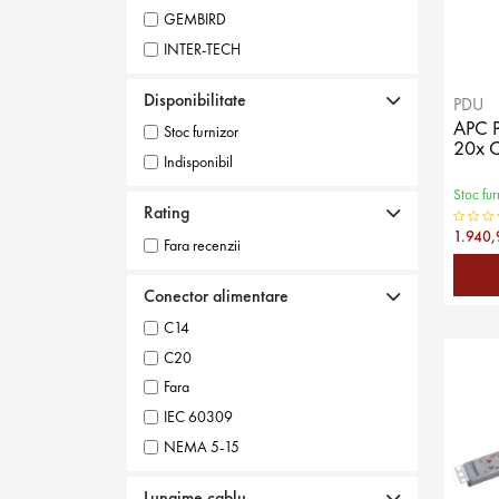
GEMBIRD
INTER-TECH
LANBERG
Disponibilitate
PDU
LEGRAND
APC 
Stoc furnizor
LINDY
20x C
Indisponibil
LOGILINK
Stoc fur
SALICRU
Rating
TRITON
1.940,
Fara recenzii
Conector alimentare
C14
C20
Fara
IEC 60309
NEMA 5-15
Schuko
Lungime cablu