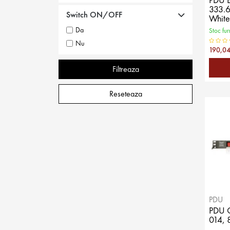
333.6
Switch ON/OFF
White
Da
Stoc fur
Nu
190,04
Filtreaza
Reseteaza
PDU
PDU 
014, 