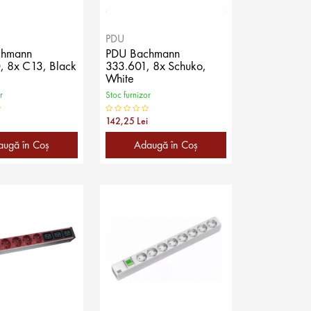
PDU
chmann
PDU Bachmann
, 8x C13, Black
333.601, 8x Schuko,
White
r
Stoc furnizor
142,25 Lei
augă în Coş
Adaugă în Coş