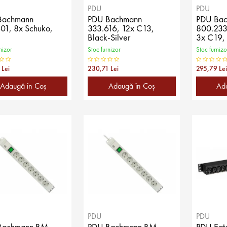
PDU
PDU
Bachmann
PDU Bachmann
PDU Ba
01, 8x Schuko,
333.616, 12x C13,
800.233
Black-Silver
3x C19,
nizor
Stoc furnizor
Stoc furnizo
 Lei
230,71 Lei
295,79 Lei
Adaugă în Coş
Adaugă în Coş
Ad
PDU
PDU
Bachmann BM-
PDU Bachmann BM-
PDU Eato