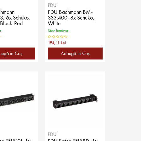
PDU
chmann
PDU Bachmann BM-
3, 6x Schuko,
333.400, 8x Schuko,
 Black-Red
White
r
Stoc furnizor
194,11 Lei
augă în Coş
Adaugă în Coş
PDU
n EFLX12I, 1x
PDU Eaton EFLX8D, 1x