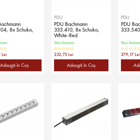
PDU
PDU
Bachmann
PDU Bachmann
PDU Ba
04, 8x Schuko,
333.410, 8x Schuko,
333.540
White-Red
nizor
Stoc furnizor
Stoc furnizo
 Lei
232,75 Lei
379,17 Lei
Adaugă în Coş
Adaugă în Coş
Ad