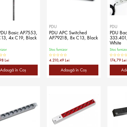
PDU
PDU
PDU Basic AP7553,
PDU APC Switched
PDU Ba
13, 4x C19, Black
AP7921B, 8x C13, Black
333.401,
White
nizor
Stoc furnizor
Stoc furnizo
98 Lei
4.210,49 Lei
174,79 Lei
Adaugă în Coş
Adaugă în Coş
Ad