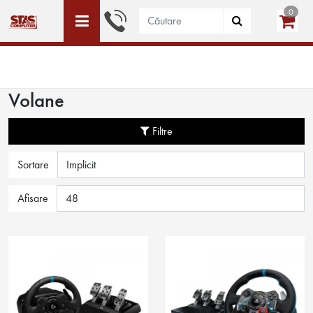
0
ACEST SITE ESTE DEDICAT DOAR PERSOANELE JURIDICE
WISHLIST (0)
LOGIN
CREEAZĂ CONT
Volane
Filtre
Sortare
Afisare