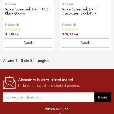
Volane
Volane
Volan Speedlink DRIFT O.Z.,
Volan Speedlink DRIFT
Black-Brown
Trailblazer, Black-Pink
Indisponibil
Indisponibil
417,81 Lei
328,33 Lei
Detalii
Detalii
Afişare 1 - 8 din 8 (1 pagini)
Abonati-va la newslleterul nostru!
Fiti la curent cu ultimele oferte si produse.
Trimite
Vizitati-ne si pe: