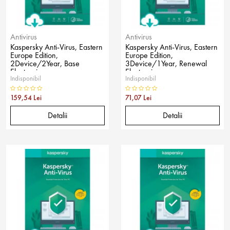
Antivirus
Antivirus
Kaspersky Anti-Virus, Eastern
Kaspersky Anti-Virus, Eastern
Europe Edition,
Europe Edition,
2Device/2Year, Base
3Device/1Year, Renewal
Electronic
Electronic
Indisponibil
Indisponibil
159,54 Lei
71,07 Lei
Detalii
Detalii