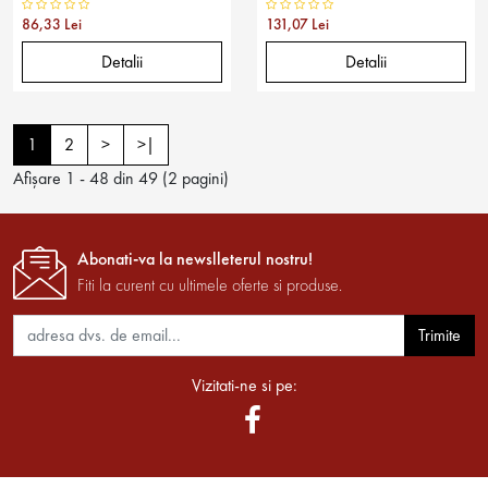
86,33 Lei
131,07 Lei
Detalii
Detalii
1
2
>
>|
Afişare 1 - 48 din 49 (2 pagini)
Abonati-va la newslleterul nostru!
Fiti la curent cu ultimele oferte si produse.
Trimite
Vizitati-ne si pe: