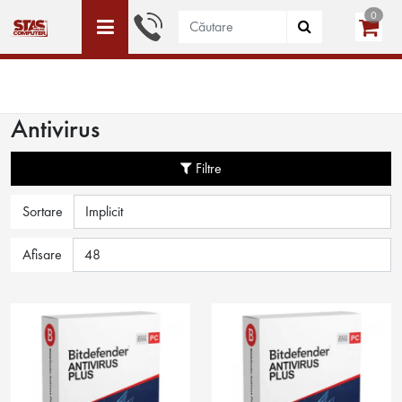
0
ACEST SITE ESTE DEDICAT DOAR PERSOANELE JURIDICE
WISHLIST (0)
LOGIN
CREEAZĂ CONT
Antivirus
Filtre
Sortare
Afisare