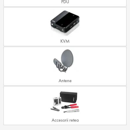
PDU
KVM
Antene
Accesorii retea