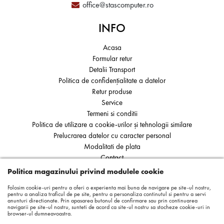
office@stascomputer.ro
INFO
Acasa
Formular retur
Detalii Transport
Politica de confidențialitate a datelor
Retur produse
Service
Termeni si conditii
Politica de utilizare a cookie-urilor și tehnologii similare
Prelucrarea datelor cu caracter personal
Modalitati de plata
Contact
ANPC
Politica magazinului privind modulele cookie
SOL
Folosim cookie-uri pentru a oferi o experienta mai buna de navigare pe site-ul nostru,
pentru a analiza traficul de pe site, pentru a personaliza continutul si pentru a servi
anunturi directionate. Prin apasarea butonul de confirmare sau prin continuarea
navigarii pe site-ul nostru, sunteti de acord ca site-ul nostru sa stocheze cookie-uri in
browser-ul dumneavoastra.