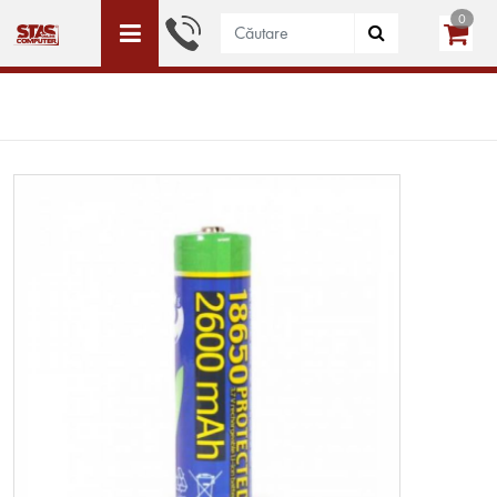
0
ACEST SITE ESTE DEDICAT DOAR PERSOANELE JURIDICE
WISHLIST (0)
LOGIN
CREEAZĂ CONT