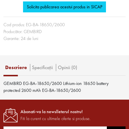
Solicita publicarea acestui produs in SICAP
Cod produs:
EG-BA-18650/2600
Producător:
GEMBIRD
Garantie:
24
de luni
Descriere
Specificaţii
Opinii (0)
GEMBIRD EG-BA-18650/2600 Lithium-ion 18650 battery
protected 2600 mAh EG-BA-18650/2600
Abonati-va la newslleterul nostru!
Fiti la curent cu ultimele oferte si produse.