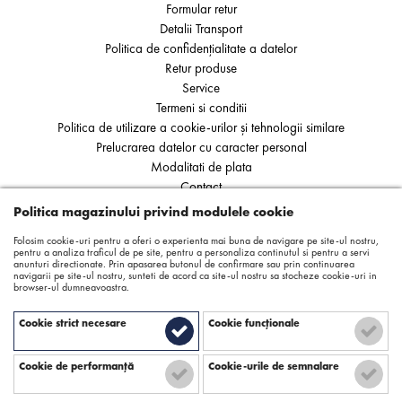
Formular retur
Detalii Transport
Politica de confidențialitate a datelor
Retur produse
Service
Termeni si conditii
Politica de utilizare a cookie-urilor și tehnologii similare
Prelucrarea datelor cu caracter personal
Modalitati de plata
Contact
ANPC
Politica magazinului privind modulele cookie
SOL
Folosim cookie-uri pentru a oferi o experienta mai buna de navigare pe site-ul nostru,
pentru a analiza traficul de pe site, pentru a personaliza continutul si pentru a servi
anunturi directionate. Prin apasarea butonul de confirmare sau prin continuarea
navigarii pe site-ul nostru, sunteti de acord ca site-ul nostru sa stocheze cookie-uri in
browser-ul dumneavoastra.
Cookie strict necesare
Cookie funcţionale
Cookie de performanţă
Cookie-urile de semnalare