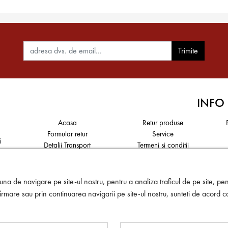
Trimite
INFO
Acasa
Retur produse
Formular retur
Service
i
Detalii Transport
Termeni si conditii
Politica de confidențialitate a
Politica de utilizare a cookie-
datelor
urilor și tehnologii similare
a,
na de navigare pe site-ul nostru, pentru a analiza traficul de pe site, pent
rmare sau prin continuarea navigarii pe site-ul nostru, sunteti de acord c