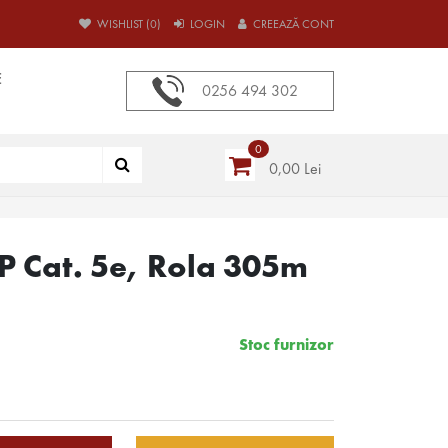
WISHLIST (0)
LOGIN
CREEAZĂ CONT
E
0256 494 302
0
0,00 Lei
P Cat. 5e, Rola 305m
Stoc furnizor