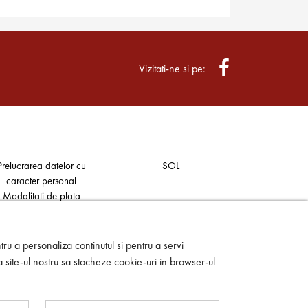
Vizitati-ne si pe:
Prelucrarea datelor cu
SOL
caracter personal
Modalitati de plata
Contact
ANPC
ru a personaliza continutul si pentru a servi
a site-ul nostru sa stocheze cookie-uri in browser-ul