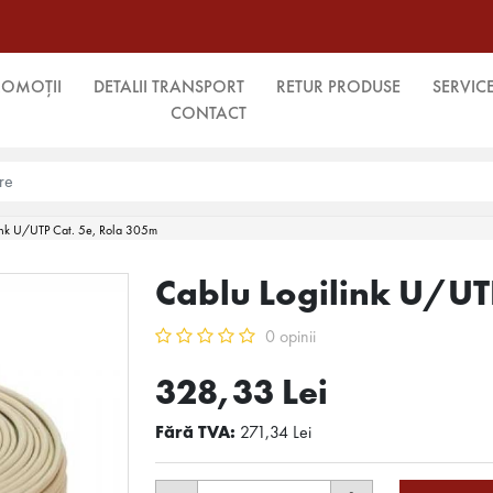
ROMOȚII
DETALII TRANSPORT
RETUR PRODUSE
SERVIC
CONTACT
ink U/UTP Cat. 5e, Rola 305m
Cablu Logilink U/UT
0 opinii
328,33 Lei
Fără TVA:
271,34 Lei