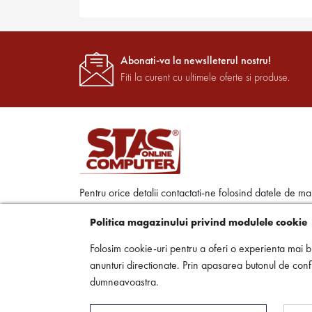
Abonati-va la newslleterul nostru!
Fiti la curent cu ultimele oferte si produse.
Pentru orice detalii contactati-ne folosind datele de ma
jos:
Politica magazinului privind modulele cookie
Str. Ciprian Porumbescu, Nr. 86 300489 Timisoar
Folosim cookie-uri pentru a oferi o experienta mai bu
Timis
anunturi directionate. Prin apasarea butonul de confi
0256 494 302
dumneavoastra.
office@stascomputer.ro