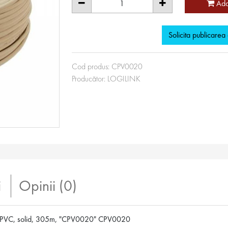
Ada
Solicita publicarea
Cod produs:
CPV0020
Producător:
LOGILINK
i
Opinii (0)
 PVC, solid, 305m, "CPV0020" CPV0020