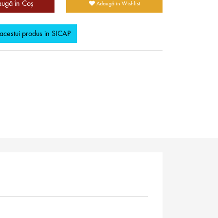
ugă în Coş
Adaugă in Wishlist
 acestui produs in SICAP