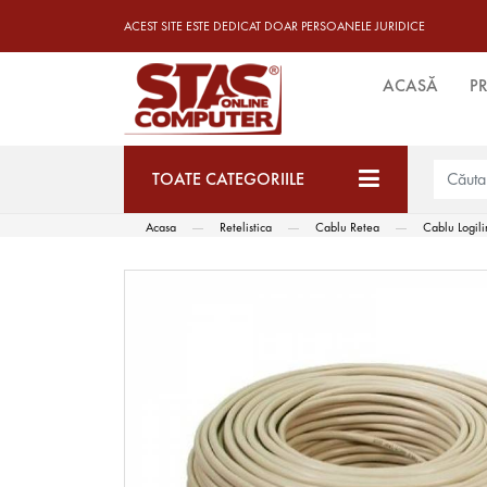
ACEST SITE ESTE DEDICAT DOAR PERSOANELE JURIDICE
ACASĂ
P
TOATE CATEGORIILE
Acasa
Retelistica
Cablu Retea
Cablu Logil