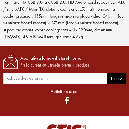
iluminare, 1x USB 3.0, 2x USB 2.0, HD Audio, card reader SD, ATX
/ microATX / Mini-ITX, sloturi expansiune: x7, inaltime maxima
cooler procesor: 155mm, lungime maxima placa video: 346mm (cu
ventilator frontal montat) / 371mm (fara ventilator frontal montat),
suport radiatoare water cooling: fata – 1x 120mm, dimensiuni
(HxWxD): 461x195x411mm, greutate: 4.8kg
Abonati-va la newslleterul nostru!
Fiti la curent cu ultimele oferte si produse.
Trimite
Vizitati-ne si pe: