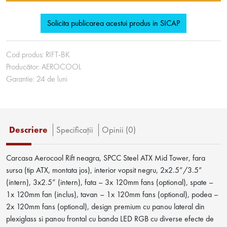
Solicita publicarea acestui produs in SICAP
Cod produs:
RIFT-BK
Producător:
AEROCOOL
Garantie:
24
de luni
Descriere
Specificaţii
Opinii (0)
Carcasa Aerocool Rift neagra, SPCC Steel ATX Mid Tower, fara
sursa (tip ATX, montata jos), interior vopsit negru, 2x2.5”/3.5”
(intern), 3x2.5” (intern), fata – 3x 120mm fans (optional), spate –
1x 120mm fan (inclus), tavan – 1x 120mm fans (optional), podea –
2x 120mm fans (optional), design premium cu panou lateral din
plexiglass si panou frontal cu banda LED RGB cu diverse efecte de