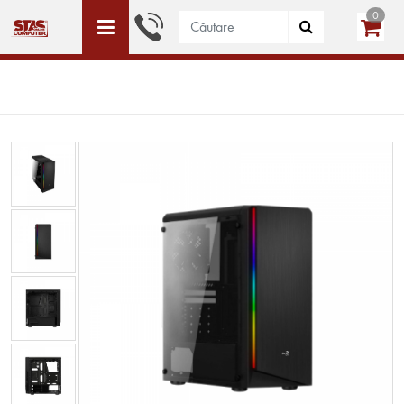
0
ACEST SITE ESTE DEDICAT DOAR PERSOANELE JURIDICE
WISHLIST (0)
LOGIN
CREEAZĂ CONT