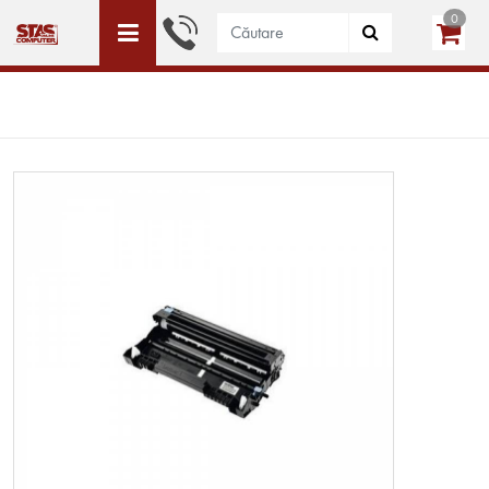
0
ACEST SITE ESTE DEDICAT DOAR PERSOANELE JURIDICE
WISHLIST (0)
LOGIN
CREEAZĂ CONT