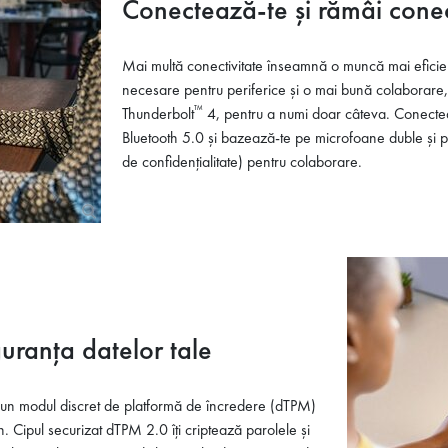
Conectează-te și rămâi cone
Mai multă conectivitate înseamnă o muncă mai eficien
necesare pentru periferice și o mai bună colaborare,
™
Thunderbolt
4, pentru a numi doar câteva. Conectea
Bluetooth 5.0 și bazează-te pe microfoane duble și 
de confidențialitate) pentru colaborare.
guranța datelor tale
um un modul discret de platformă de încredere (dTPM)
Cipul securizat dTPM 2.0 îți criptează parolele și