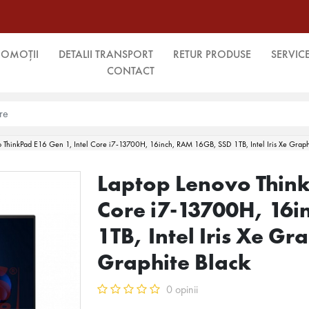
ROMOȚII
DETALII TRANSPORT
RETUR PRODUSE
SERVIC
CONTACT
o ThinkPad E16 Gen 1, Intel Core i7-13700H, 16inch, RAM 16GB, SSD 1TB, Intel Iris Xe Grap
Laptop Lenovo Think
Core i7-13700H, 16
1TB, Intel Iris Xe Gr
Graphite Black
0 opinii