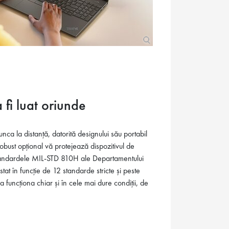
 fi luat oriunde
ca la distanță, datorită designului său portabil
 robust opțional vă protejează dispozitivul de
te standardele MIL-STD 810H ale Departamentului
stat în funcție de 12 standarde stricte și peste
a funcționa chiar și în cele mai dure condiții, de