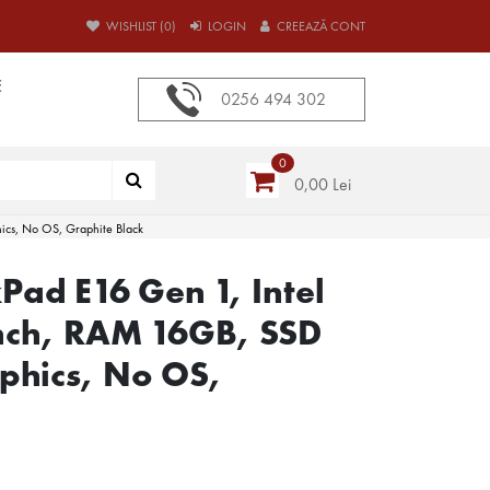
WISHLIST (0)
LOGIN
CREEAZĂ CONT
E
0256 494 302
0
0,00 Lei
hics, No OS, Graphite Black
Pad E16 Gen 1, Intel
inch, RAM 16GB, SSD
aphics, No OS,