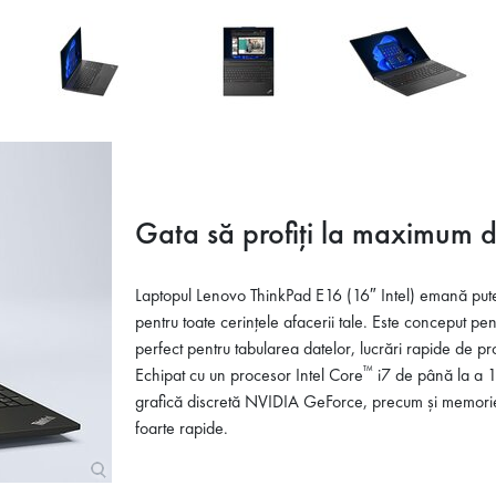
Gata să profiți la maximum d
Laptopul Lenovo ThinkPad E16 (16″ Intel) emană putere
pentru toate cerințele afacerii tale. Este conceput pen
perfect pentru tabularea datelor, lucrări rapide de pro
™
Echipat cu un procesor Intel Core
i7 de până la a 1
grafică discretă NVIDIA GeForce, precum și memorie
foarte rapide.