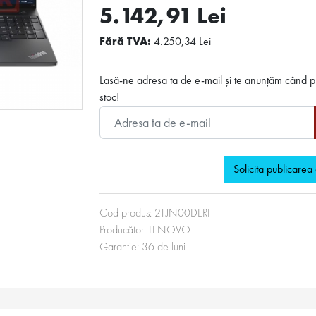
5.142,91 Lei
Fără TVA:
4.250,34 Lei
Lasă-ne adresa ta de e-mail și te anunțăm când p
stoc!
Solicita publicarea
Cod produs:
21JN00DERI
Producător:
LENOVO
Garantie:
36
de luni