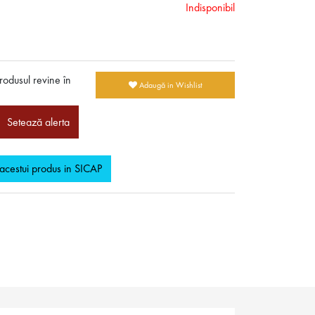
Indisponibil
rodusul revine în
Adaugă in Wishlist
Setează alerta
 acestui produs in SICAP