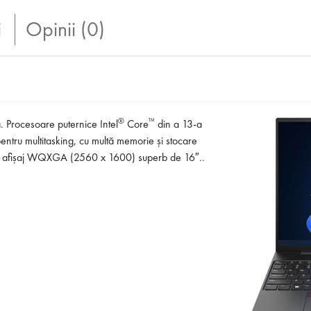
i
Opinii (0)
®
™
. Procesoare puternice Intel
Core
din a 13-a
pentru multitasking, cu multă memorie și stocare
 de afișaj WQXGA (2560 x 1600) superb de 16″..