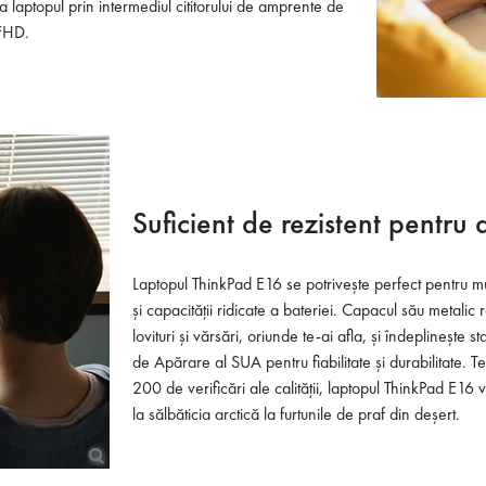
a laptopul prin intermediul cititorului de amprente de
 FHD.
Suficient de rezistent pentru a
Laptopul ThinkPad E16 se potrivește perfect pentru mun
și capacității ridicate a bateriei. Capacul său metalic
lovituri și vărsări, oriunde te-ai afla, și îndeplineș
de Apărare al SUA pentru fiabilitate și durabilitate. Te
200 de verificări ale calității, laptopul ThinkPad E16 v
la sălbăticia arctică la furtunile de praf din deșert.