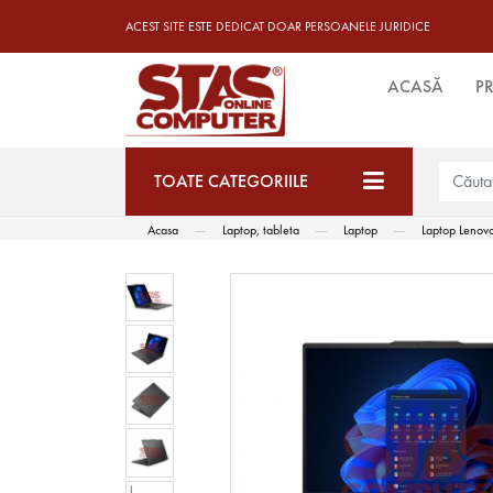
ACEST SITE ESTE DEDICAT DOAR PERSOANELE JURIDICE
ACASĂ
P
TOATE CATEGORIILE
Acasa
Laptop, tableta
Laptop
Laptop Lenov