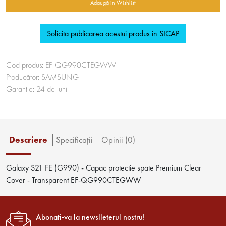
Adaugă in Wishlist
Solicita publicarea acestui produs in SICAP
Cod produs:
EF-QG990CTEGWW
Producător:
SAMSUNG
Garantie:
24
de luni
Descriere
Specificaţii
Opinii (0)
Galaxy S21 FE (G990) - Capac protectie spate Premium Clear
Cover - Transparent EF-QG990CTEGWW
Abonati-va la newslleterul nostru!