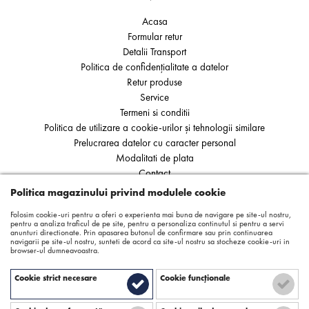
Acasa
Formular retur
Detalii Transport
Politica de confidențialitate a datelor
Retur produse
Service
Termeni si conditii
Politica de utilizare a cookie-urilor și tehnologii similare
Prelucrarea datelor cu caracter personal
Modalitati de plata
Contact
ANPC
Politica magazinului privind modulele cookie
SOL
Folosim cookie-uri pentru a oferi o experienta mai buna de navigare pe site-ul nostru,
pentru a analiza traficul de pe site, pentru a personaliza continutul si pentru a servi
anunturi directionate. Prin apasarea butonul de confirmare sau prin continuarea
navigarii pe site-ul nostru, sunteti de acord ca site-ul nostru sa stocheze cookie-uri in
browser-ul dumneavoastra.
Cookie strict necesare
Cookie funcţionale