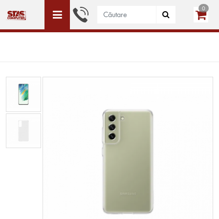
0
ACEST SITE ESTE DEDICAT DOAR PERSOANELE JURIDICE
WISHLIST (0)
LOGIN
CREEAZĂ CONT