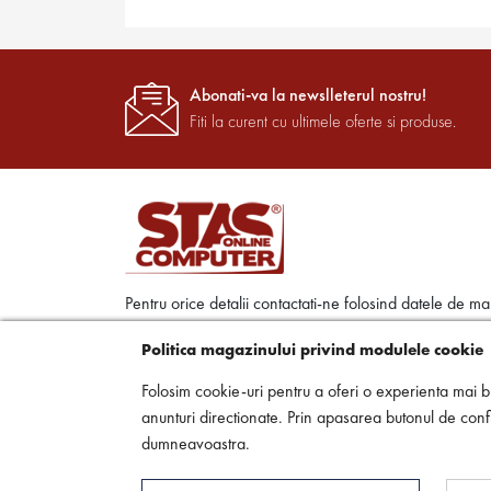
Abonati-va la newslleterul nostru!
Fiti la curent cu ultimele oferte si produse.
Pentru orice detalii contactati-ne folosind datele de ma
jos:
Politica magazinului privind modulele cookie
Str. Ciprian Porumbescu, Nr. 86 300489 Timisoar
Folosim cookie-uri pentru a oferi o experienta mai bu
Timis
anunturi directionate. Prin apasarea butonul de confi
0256 494 302
dumneavoastra.
office@stascomputer.ro