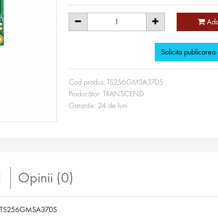
Ada
Solicita publicarea
Cod produs:
TS256GMSA370S
Producător:
TRANSCEND
Garantie:
24
de luni
i
Opinii (0)
C TS256GMSA370S