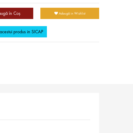
ugă în Coş
Adaugă in Wishlist
 acestui produs in SICAP