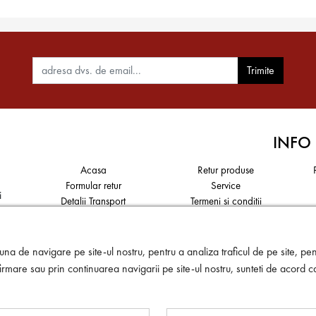
Trimite
INFO
Acasa
Retur produse
Formular retur
Service
i
Detalii Transport
Termeni si conditii
Politica de confidențialitate a
Politica de utilizare a cookie-
datelor
urilor și tehnologii similare
a,
na de navigare pe site-ul nostru, pentru a analiza traficul de pe site, pent
rmare sau prin continuarea navigarii pe site-ul nostru, sunteti de acord c