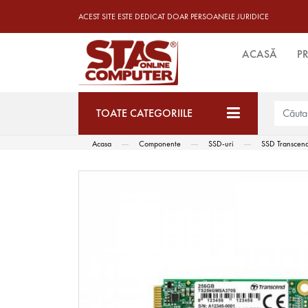
ACEST SITE ESTE DEDICAT DOAR PERSOANELE JURIDICE
ACASĂ
P
TOATE CATEGORIILE
Acasa
Componente
SSD-uri
SSD Transcen