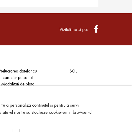
Vizitati-ne si pe:
Prelucrarea datelor cu
SOL
caracter personal
Modalitati de plata
Contact
ANPC
ru a personaliza continutul si pentru a servi
a site-ul nostru sa stocheze cookie-uri in browser-ul