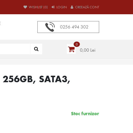
WISHLIST (0)
LOGIN
CREEAZĂ CONT
E
0256 494 302
0
0,00 Lei
, 256GB, SATA3,
Stoc furnizor