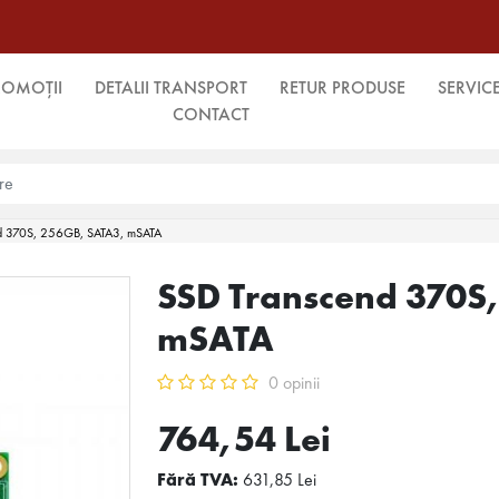
ROMOȚII
DETALII TRANSPORT
RETUR PRODUSE
SERVIC
CONTACT
d 370S, 256GB, SATA3, mSATA
SSD Transcend 370S
mSATA
0 opinii
764,54 Lei
Fără TVA:
631,85 Lei